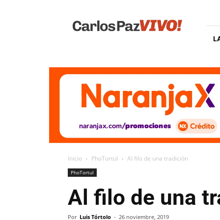
Carlos
Paz
Vivo
L
Inicio
PhoTortul
Al filo de una tradición
PhoTortul
Al filo de una t
Por
Luis Tórtolo
-
26 noviembre, 2019