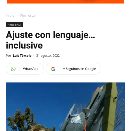
Inicio
PhoTortul
PhoTortul
Ajuste con lenguaje…
inclusive
Por
Luis Tórtolo
-
31 agosto, 2022
WhatsApp
+ Seguinos en Google