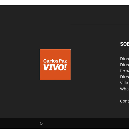
SO
Dire
Dire
fern
Dire
Vill
Wha
Cont
©