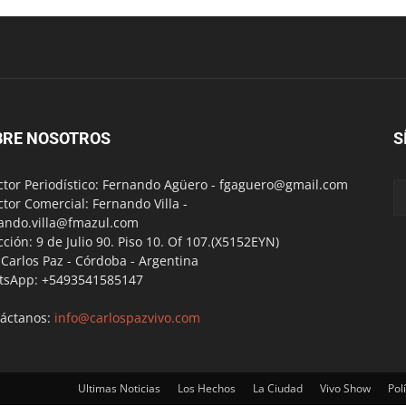
BRE NOSOTROS
S
ctor Periodístico: Fernando Agüero -
fgaguero@gmail.com
ctor Comercial: Fernando Villa -
ando.villa@fmazul.com
cción: 9 de Julio 90. Piso 10. Of 107.(X5152EYN)
a Carlos Paz - Córdoba - Argentina
tsApp: +5493541585147
áctanos:
info@carlospazvivo.com
Ultimas Noticias
Los Hechos
La Ciudad
Vivo Show
Polí