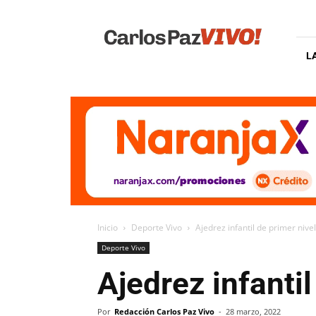
Carlos
Paz
Vivo
L
Inicio
Deporte Vivo
Ajedrez infantil de primer nive
Deporte Vivo
Ajedrez infanti
Por
Redacción Carlos Paz Vivo
-
28 marzo, 2022