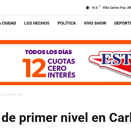
C
16.6
Villa Carlos Paz, A
A CIUDAD
LOS HECHOS
POLÍTICA
VIVO SHOW
DEPORTE
l en Carlos Paz
l de primer nivel en Ca