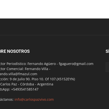
BRE NOSOTROS
S
ctor Periodístico: Fernando Agüero -
fgaguero@gmail.com
ctor Comercial: Fernando Villa -
ando.villa@fmazul.com
cción: 9 de Julio 90. Piso 10. Of 107.(X5152EYN)
a Carlos Paz - Córdoba - Argentina
tsApp: +5493541585147
áctanos:
info@carlospazvivo.com