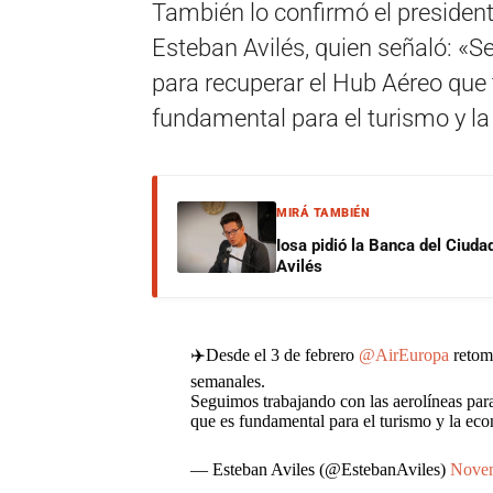
También lo confirmó el presiden
Esteban Avilés, quien señaló: «S
para recuperar el Hub Aéreo que
fundamental para el turismo y la
MIRÁ TAMBIÉN
Iosa pidió la Banca del Ciuda
Avilés
✈️Desde el 3 de febrero
@AirEuropa
retoma
semanales.
Seguimos trabajando con las aerolíneas pa
que es fundamental para el turismo y la ec
— Esteban Aviles (@EstebanAviles)
Novem