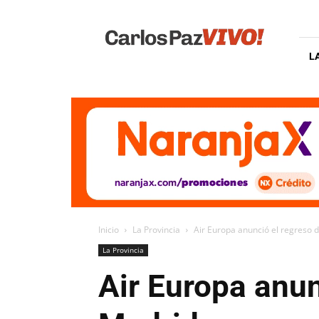
Carlos
Paz
Vivo
L
Inicio
La Provincia
Air Europa anunció el regreso 
La Provincia
Air Europa anun