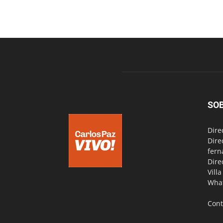
SO
Dire
Dire
fern
Dire
Vill
Wha
Cont