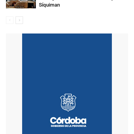
Síquiman