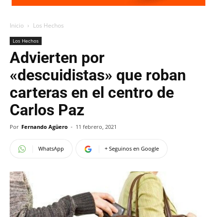
Inicio
Los Hechos
Los Hechos
Advierten por
«descuidistas» que roban
carteras en el centro de
Carlos Paz
Por
Fernando Agüero
-
11 febrero, 2021
WhatsApp
+ Seguinos en Google