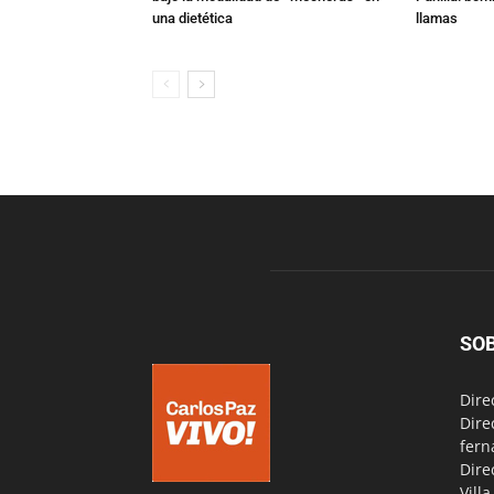
una dietética
llamas
SO
Dire
Dire
fern
Dire
Vill