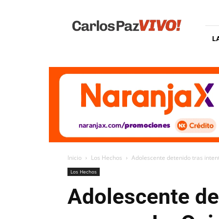
Carlos
Paz
Vivo
L
Inicio
Los Hechos
Adolescente detenido tras inten
Los Hechos
Adolescente det