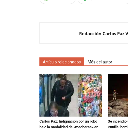
Redacción Carlos Paz 
Artículo relacionados
Más del autor
Carlos Paz: Indignación por un robo
Se incendió 
bajo la modalidad de «mecheras» en
Punilla: bom