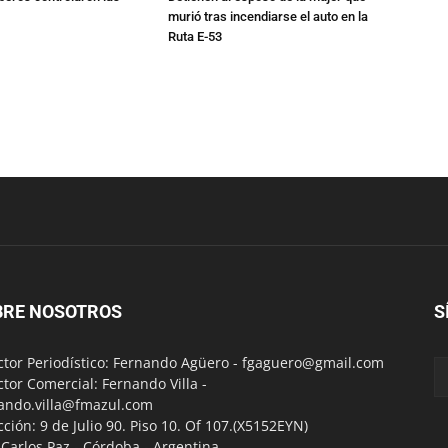
murió tras incendiarse el auto en la
Ruta E-53
BRE NOSOTROS
S
ctor Periodístico: Fernando Agüero -
fgaguero@gmail.com
ctor Comercial: Fernando Villa -
ando.villa@fmazul.com
cción: 9 de Julio 90. Piso 10. Of 107.(X5152EYN)
a Carlos Paz - Córdoba - Argentina