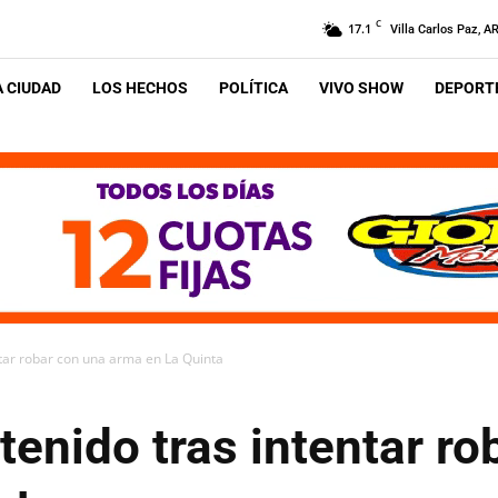
C
17.1
Villa Carlos Paz, A
A CIUDAD
LOS HECHOS
POLÍTICA
VIVO SHOW
DEPORTE
tar robar con una arma en La Quinta
enido tras intentar ro