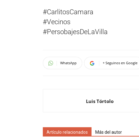
#CarlitosCamara
#Vecinos
#PersobajesDeLaVilla
WhatsApp
+ Seguinos en Google
Luis Tórtolo
Artículo relacionados
Más del autor