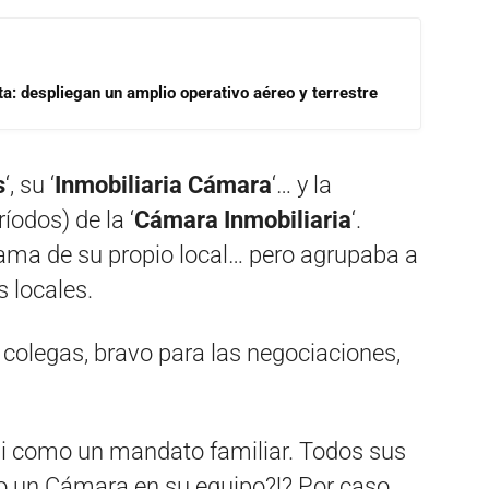
a: despliegan un amplio operativo aéreo y terrestre
s
‘, su ‘
Inmobiliaria Cámara
‘… y la
íodos) de la ‘
Cámara Inmobiliaria
‘.
rama de su propio local… pero agrupaba a
s locales.
 colegas, bravo para las negociaciones,
asi como un mandato familiar. Todos sus
o un Cámara en su equipo?!? Por caso