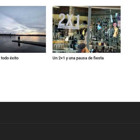
todo éxito
Un 2×1 y una pausa de fiesta