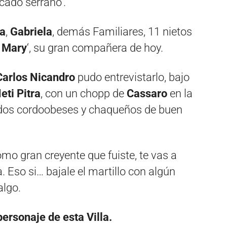
cado serrano’.
a
,
Gabriela
, demás Familiares, 11 nietos
 Mary
‘, su gran compañera de hoy.
Carlos Nicandro
pudo entrevistarlo, bajo
eti Pitra
, con un chopp de
Cassaro
en la
dos cordoobeses y chaqueños de buen
omo gran creyente que fuiste, te vas a
. Eso si… bajale el martillo con algún
algo.
ersonaje de esta Villa.