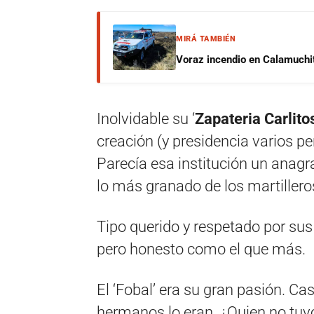
MIRÁ TAMBIÉN
Voraz incendio en Calamuchit
Inolvidable su ‘
Zapateria Carlito
creación (y presidencia varios per
Parecía esa institución un anag
lo más granado de los martillero
Tipo querido y respetado por sus
pero honesto como el que más.
El ‘Fobal’ era su gran pasión. C
hermanos lo eran. ¿Quien no tuv