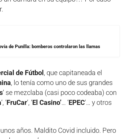
r.
ovía de Punilla: bomberos controlaron las llamas
ial de Fútbol
, que capitaneada el
hina
, lo tenía como uno de sus grandes
s
‘ se mezclaba (casi poco codeaba) con
a
‘, ‘
FruCar
‘, ‘
El Casino’
… ‘
EPEC
‘… y otros
unos años. Maldito Covid incluido. Pero