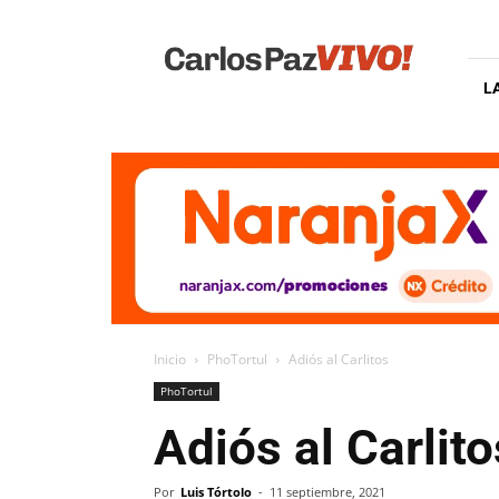
Carlos
Paz
Vivo
L
Inicio
PhoTortul
Adiós al Carlitos
PhoTortul
Adiós al Carlito
Por
Luis Tórtolo
-
11 septiembre, 2021