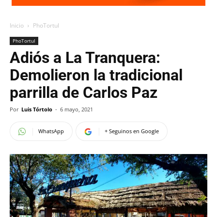
Inicio
PhoTortul
PhoTortul
Adiós a La Tranquera:
Demolieron la tradicional
parrilla de Carlos Paz
Por
Luis Tórtolo
-
6 mayo, 2021
WhatsApp
+ Seguinos en Google