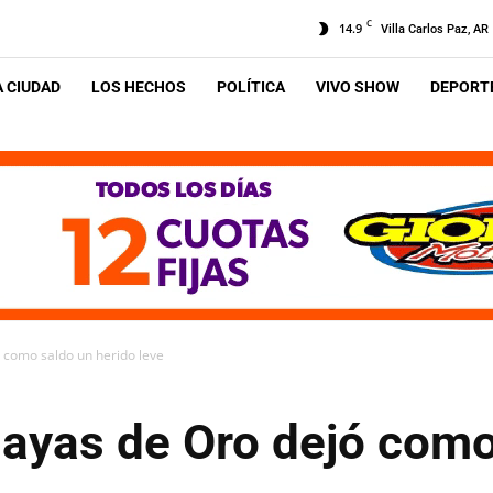
C
14.9
Villa Carlos Paz, AR
A CIUDAD
LOS HECHOS
POLÍTICA
VIVO SHOW
DEPORTE
 como saldo un herido leve
layas de Oro dejó como