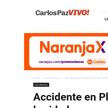
Carlos
Paz
Vivo
L
Inicio
Los Hechos
Accidente en Playas de Oro dejó
Los Hechos
Accidente en P