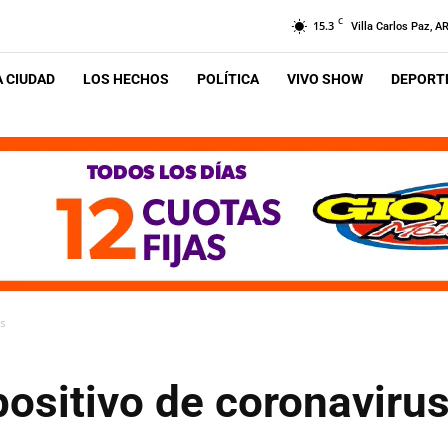
C
15.3
Villa Carlos Paz, A
A CIUDAD
LOS HECHOS
POLÍTICA
VIVO SHOW
DEPORTE
us
positivo de coronaviru