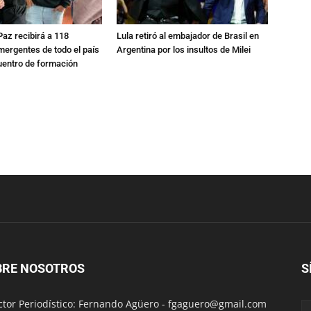
 Paz recibirá a 118
Lula retiró al embajador de Brasil en
mergentes de todo el país
Argentina por los insultos de Milei
uentro de formación
BRE NOSOTROS
S
ctor Periodístico: Fernando Agüero -
fgaguero@gmail.com