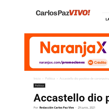
Carlos
Paz
Vivo
L
Inicio
Política
Accastello dio positivo de coronavir
Política
Accastello dio 
Por
Redacción Carlos Paz Vivo
-
29 junio, 2021