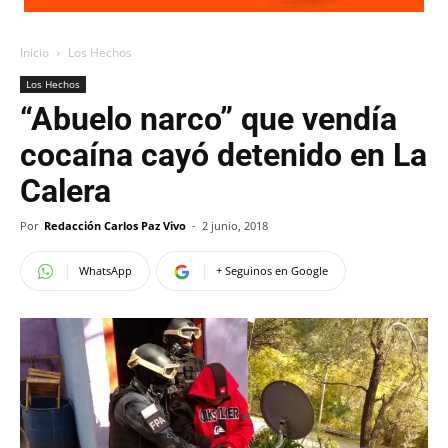
Inicio
Los Hechos
Los Hechos
“Abuelo narco” que vendía
cocaína cayó detenido en La
Calera
Por
Redacción Carlos Paz Vivo
-
2 junio, 2018
WhatsApp
+ Seguinos en Google