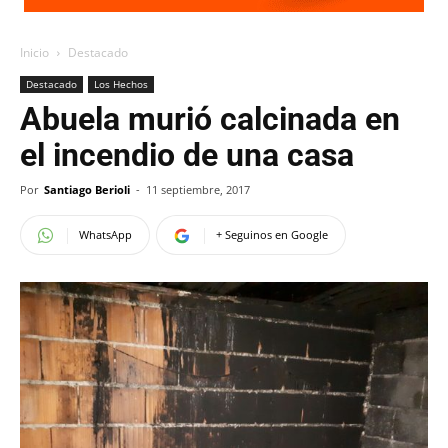
Inicio
Destacado
Destacado
Los Hechos
Abuela murió calcinada en
el incendio de una casa
Por
Santiago Berioli
-
11 septiembre, 2017
WhatsApp
+ Seguinos en Google