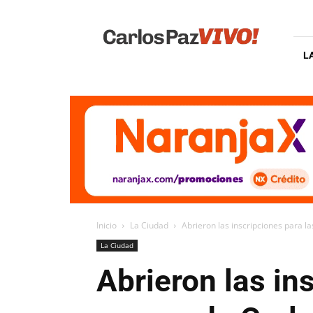
Carlos
Paz
Vivo
L
Inicio
La Ciudad
Abrieron las inscripciones para l
La Ciudad
Abrieron las in