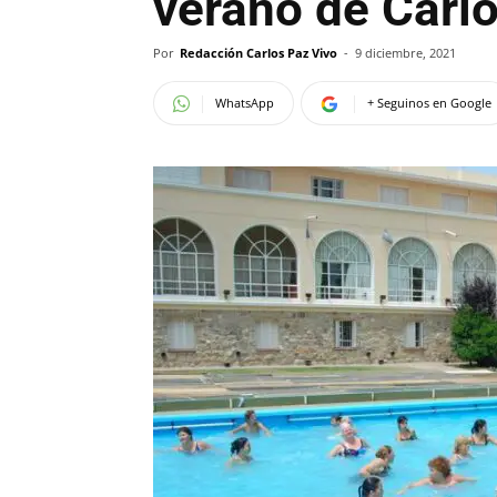
verano de Carl
Por
Redacción Carlos Paz Vivo
-
9 diciembre, 2021
WhatsApp
+ Seguinos en Google