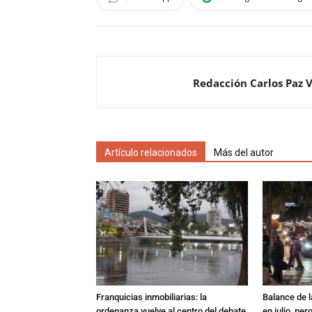
Redacción Carlos Paz 
Artículo relacionados
Más del autor
Franquicias inmobiliarias: la
Balance de l
ordenanza vuelve al centro del debate
en julio, per