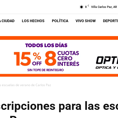
C
8
Villa Carlos Paz, AR
A CIUDAD
LOS HECHOS
POLÍTICA
VIVO SHOW
DEPORTE
as escuelas de verano de Carlos Paz
scripciones para las e