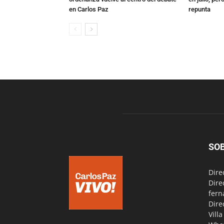
en Carlos Paz
repunta
SO
Dire
Dire
fern
Dire
Vill