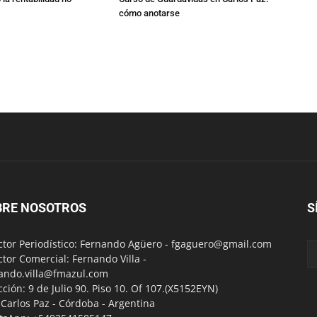
cómo anotarse
BRE NOSOTROS
S
ctor Periodístico: Fernando Agüero -
fgaguero@gmail.com
ctor Comercial: Fernando Villa -
ando.villa@fmazul.com
cción: 9 de Julio 90. Piso 10. Of 107.(X5152EYN)
a Carlos Paz - Córdoba - Argentina