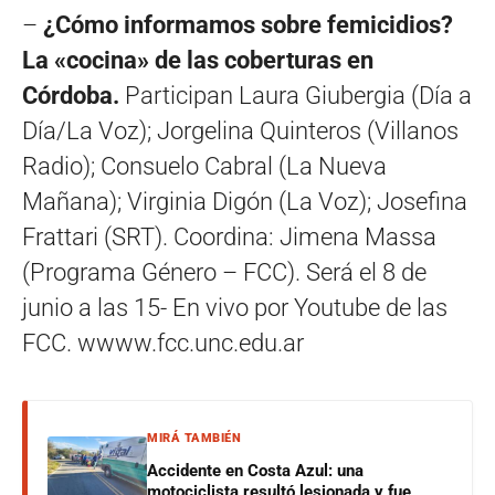
–
¿Cómo informamos sobre femicidios?
La «cocina» de las coberturas en
Córdoba.
Participan Laura Giubergia (Día a
Día/La Voz); Jorgelina Quinteros (Villanos
Radio); Consuelo Cabral (La Nueva
Mañana); Virginia Digón (La Voz); Josefina
Frattari (SRT). Coordina: Jimena Massa
(Programa Género – FCC). Será el 8 de
junio a las 15- En vivo por Youtube de las
FCC. wwww.fcc.unc.edu.ar
MIRÁ TAMBIÉN
Accidente en Costa Azul: una
motociclista resultó lesionada y fue