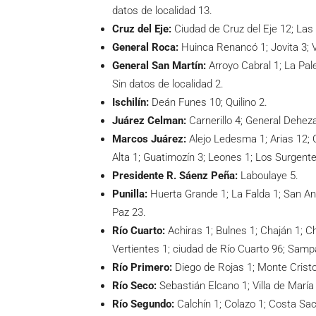
datos de localidad 13.
Cruz del Eje:
Ciudad de Cruz del Eje 12; Las P
General Roca:
Huinca Renancó 1; Jovita 3; Vi
General San Martín:
Arroyo Cabral 1; La Pales
Sin datos de localidad 2.
Ischilín:
Deán Funes 10; Quilino 2.
Juárez Celman:
Carnerillo 4; General Deheza
Marcos Juárez:
Alejo Ledesma 1; Arias 12; C
Alta 1; Guatimozín 3; Leones 1; Los Surgent
Presidente R. Sáenz Peña:
Laboulaye 5.
Punilla:
Huerta Grande 1; La Falda 1; San Ant
Paz 23.
Río Cuarto:
Achiras 1; Bulnes 1; Chaján 1; C
Vertientes 1; ciudad de Río Cuarto 96; Samp
Río Primero:
Diego de Rojas 1; Monte Cristo 
Río Seco:
Sebastián Elcano 1; Villa de María
Río Segundo:
Calchín 1; Colazo 1; Costa Saca