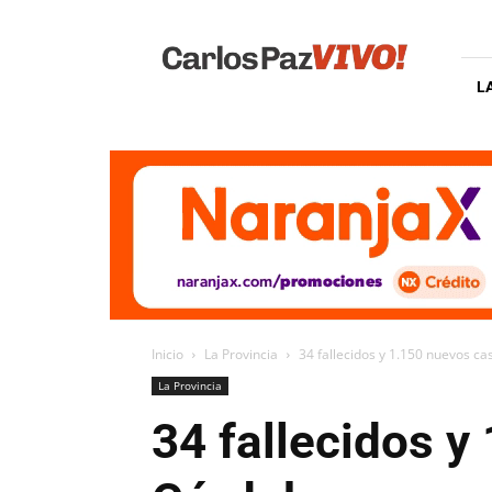
Carlos
Paz
Vivo
L
Inicio
La Provincia
34 fallecidos y 1.150 nuevos c
La Provincia
34 fallecidos y