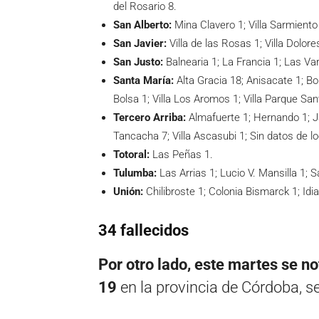
del Rosario 8.
San Alberto:
Mina Clavero 1; Villa Sarmiento 
San Javier:
Villa de las Rosas 1; Villa Dolore
San Justo:
Balnearia 1; La Francia 1; Las Va
Santa María:
Alta Gracia 18; Anisacate 1; Bo
Bolsa 1; Villa Los Aromos 1; Villa Parque San
Tercero Arriba:
Almafuerte 1; Hernando 1; Ja
Tancacha 7; Villa Ascasubi 1; Sin datos de lo
Totoral:
Las Peñas 1.
Tulumba:
Las Arrias 1; Lucio V. Mansilla 1; 
Unión:
Chilibroste 1; Colonia Bismarck 1; Id
34 fallecidos
Por otro lado, este martes se no
19
en la provincia de Córdoba, se