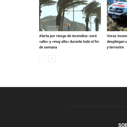
Alerta por riesgo de incendios: será
Voraz incen
«alto» y «muy alto» durante todo el fin
despliegan u
de semana
y terrestre
SO