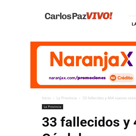
Carlos
Paz
Vivo
L
Inicio
La Provincia
33 fallecidos y 464 nuevos cas
La Provincia
33 fallecidos y