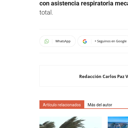
con asistencia respiratoria mec
total.
WhatsApp
+ Seguinos en Google
Redacción Carlos Paz 
Artículo relacionados
Más del autor