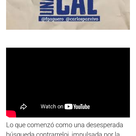
Lo que comenzó como una desesperada
búsqueda contrarreloj, impulsada por la