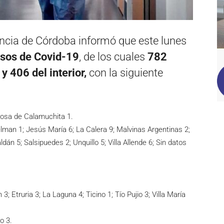
vincia de Córdoba informó que este lunes
sos de Covid-19
, de los cuales
782
y 406 del interior,
con la siguiente
Rosa de Calamuchita 1.
man 1; Jesús María 6; La Calera 9; Malvinas Argentinas 2;
dán 5; Salsipuedes 2; Unquillo 5; Villa Allende 6; Sin datos
; Etruria 3; La Laguna 4; Ticino 1; Tío Pujio 3; Villa María
o 3.