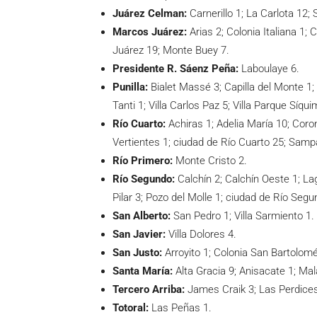
Juárez Celman:
Carnerillo 1; La Carlota 12;
Marcos Juárez:
Arias 2; Colonia Italiana 1;
Juárez 19; Monte Buey 7.
Presidente R. Sáenz Peña:
Laboulaye 6.
Punilla:
Bialet Massé 3; Capilla del Monte 1
Tanti 1; Villa Carlos Paz 5; Villa Parque Síqu
Río Cuarto:
Achiras 1; Adelia María 10; Coro
Vertientes 1; ciudad de Río Cuarto 25; Sam
Río Primero:
Monte Cristo 2.
Río Segundo:
Calchín 2; Calchín Oeste 1; La
Pilar 3; Pozo del Molle 1; ciudad de Río Segun
San Alberto:
San Pedro 1; Villa Sarmiento 1.
San Javier:
Villa Dolores 4.
San Justo:
Arroyito 1; Colonia San Bartolomé 
Santa María:
Alta Gracia 9; Anisacate 1; Mal
Tercero Arriba:
James Craik 3; Las Perdices 1
Totoral:
Las Peñas 1.