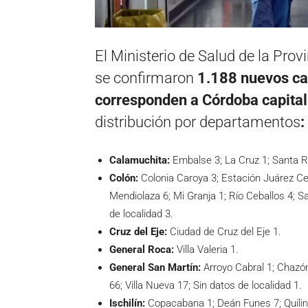
El Ministerio de Salud de la Pro
se confirmaron
1.188 nuevos ca
corresponden a Córdoba capital 
distribución por departamentos
:
Calamuchita:
Embalse 3; La Cruz 1; Santa 
Colón:
Colonia Caroya 3; Estación Juárez Cel
Mendiolaza 6; Mi Granja 1; Río Ceballos 4; Sal
de localidad 3.
Cruz del Eje:
Ciudad de Cruz del Eje 1.
General Roca:
Villa Valeria 1.
General San Martín:
Arroyo Cabral 1; Chazón 3
66; Villa Nueva 17; Sin datos de localidad 1.
Ischilín:
Copacabana 1; Deán Funes 7; Quilin