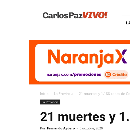
Carlos
Paz
Vivo
L
Inicio
La Provincia
21 muertes y 1.188 casos de C
La Provincia
21 muertes y 1
Por
Fernando Agüero
-
5 octubre, 2020