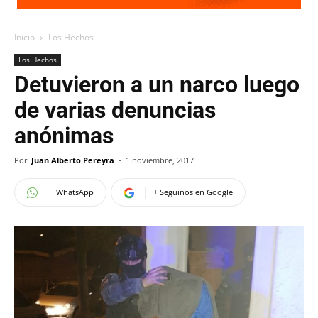
Inicio
Los Hechos
Los Hechos
Detuvieron a un narco luego
de varias denuncias
anónimas
Por
Juan Alberto Pereyra
-
1 noviembre, 2017
WhatsApp
+ Seguinos en Google