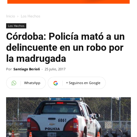
Inicio
Los Hechos
Los Hechos
Córdoba: Policía mató a un
delincuente en un robo por
la madrugada
Por
Santiago Berioli
-
25 julio, 2017
WhatsApp
+ Seguinos en Google