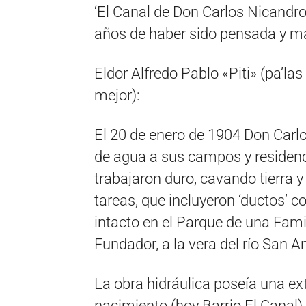
‘El Canal de Don Carlos Nicandro
años de haber sido pensada y ma
Eldor Alfredo Pablo «Piti» (pa’la
mejor):
El 20 de enero de 1904 Don Carlo
de agua a sus campos y residenci
trabajaron duro, cavando tierra 
tareas, que incluyeron ‘ductos’ c
intacto en el Parque de una Fam
Fundador, a la vera del río San A
La obra hidráulica poseía una ex
nacimiento (hoy Barrio El Canal)