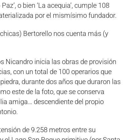
 Paz’, o bien ‘La acequia’, cumple 108
terializada por el mismísimo fundador.
s chicas) Bertorello nos cuenta más (y
s Nicandro inicia las obras de provisión
as, con un total de 100 operarios que
y piedra, durante dos años que duraron las
omo este de la foto, que se conserva
ilia amiga… descendiente del propio
ntonio.
tensión de 9.258 metros entre su
 y el Lago San Roque primitivo (por Santa