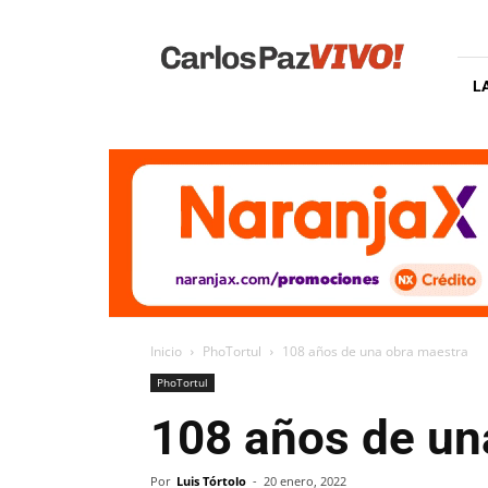
Carlos
Paz
Vivo
L
Inicio
PhoTortul
108 años de una obra maestra
PhoTortul
108 años de un
Por
Luis Tórtolo
-
20 enero, 2022