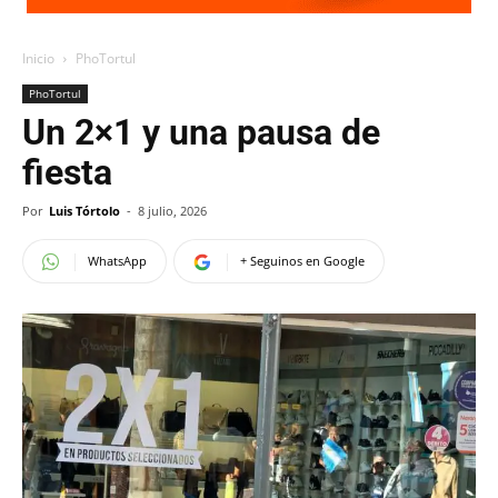
Inicio
PhoTortul
PhoTortul
Un 2×1 y una pausa de
fiesta
Por
Luis Tórtolo
-
8 julio, 2026
WhatsApp
+ Seguinos en Google