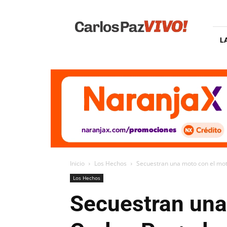
Carlos
Paz
Vivo
L
Inicio
Los Hechos
Secuestran una moto con el moto
Los Hechos
Secuestran una