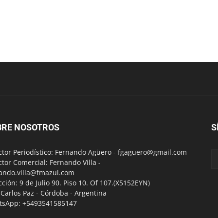
BRE NOSOTROS
S
ctor Periodístico: Fernando Agüero -
fgaguero@gmail.com
ctor Comercial: Fernando Villa -
ando.villa@fmazul.com
cción: 9 de Julio 90. Piso 10. Of 107.(X5152EYN)
a Carlos Paz - Córdoba - Argentina
tsApp: +5493541585147