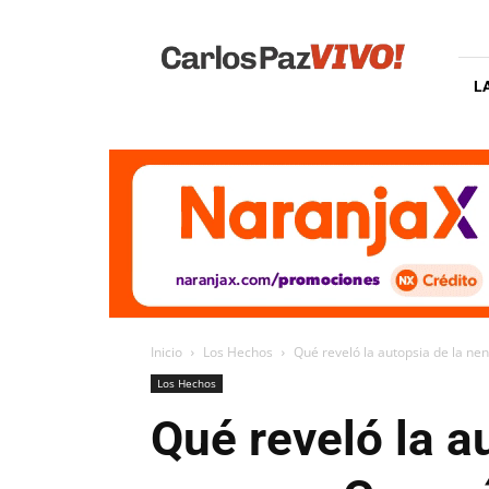
Carlos
Paz
Vivo
L
Inicio
Los Hechos
Qué reveló la autopsia de la nen
Los Hechos
Qué reveló la a