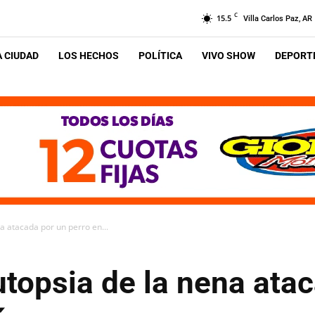
C
15.5
Villa Carlos Paz, AR
A CIUDAD
LOS HECHOS
POLÍTICA
VIVO SHOW
DEPORTE
a atacada por un perro en...
utopsia de la nena ata