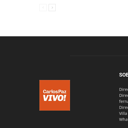
SO
Dire
Dire
fern
Dire
Vill
Wha