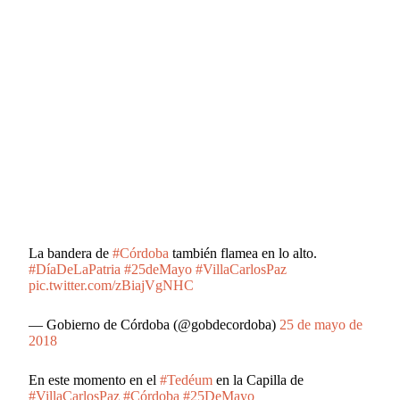
La bandera de
#Córdoba
también flamea en lo alto.
#DíaDeLaPatria
#25deMayo
#VillaCarlosPaz
pic.twitter.com/zBiajVgNHC
— Gobierno de Córdoba (@gobdecordoba)
25 de mayo de
2018
En este momento en el
#Tedéum
en la Capilla de
#VillaCarlosPaz
#Córdoba
#25DeMayo