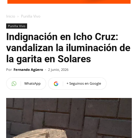
Inicio
Punilla Vivo
Punilla Vivo
Indignación en Icho Cruz:
vandalizan la iluminación de
la garita en Solares
Por
Fernando Agüero
-
2 junio, 2026
WhatsApp
+ Seguinos en Google