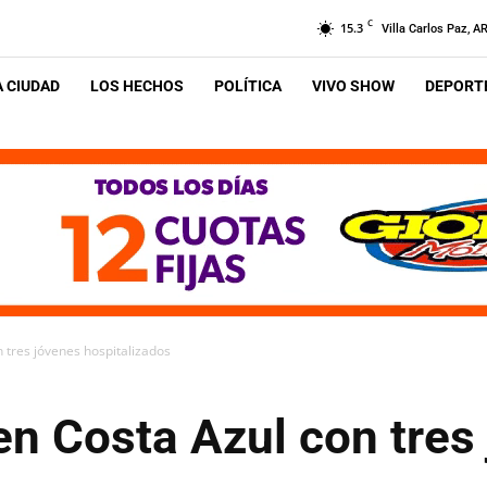
C
15.3
Villa Carlos Paz, A
A CIUDAD
LOS HECHOS
POLÍTICA
VIVO SHOW
DEPORTE
 tres jóvenes hospitalizados
en Costa Azul con tres