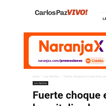
Carlos
Paz
Vivo
L
Inicio
Los Hechos
Fuerte choque en Costa Azul con
Los Hechos
Fuerte choque 