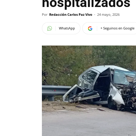
hospitalizados
Por
Redacción Carlos Paz Vivo
-
24 mayo, 2026
WhatsApp
+ Seguinos en Google