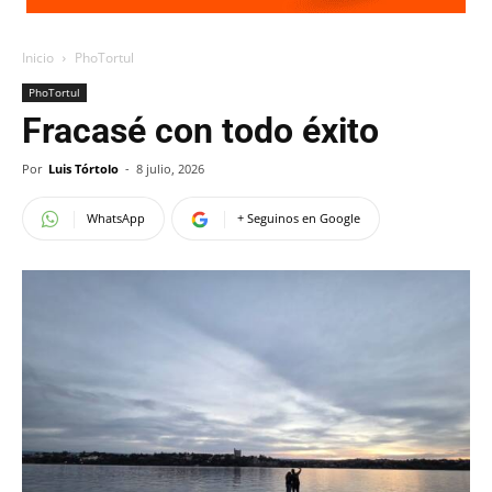
Inicio
PhoTortul
PhoTortul
Fracasé con todo éxito
Por
Luis Tórtolo
-
8 julio, 2026
WhatsApp
+ Seguinos en Google