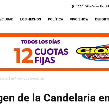
C
10.5
Villa Carlos Paz, A
A CIUDAD
LOS HECHOS
POLÍTICA
VIVO SHOW
DEPORTE
laria en San Antonio de Arredondo
rgen de la Candelaria e