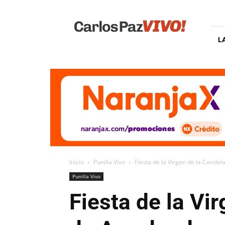
Carlos
Paz
Vivo
L
Inicio
Punilla Vivo
Fiesta de la Virgen de la Cande
Punilla Vivo
Fiesta de la Vi